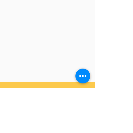
To contact:
phone: +976
7777-9196
+976 8020-9196
email:
info@selbe.edu.mn